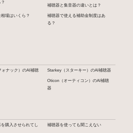
る？
補聴器と集音器の違いとは？
金相場はいくら？
補聴器で使える補助金制度はあ
る？
（フォナック）のAI補聴
Starkey（スターキー）のAI補聴器
Oticon（オーティコン）のAI補聴
器
器を購入させられてし
補聴器を使っても聞こえない