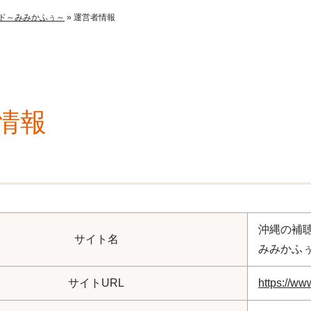
ド～みみかふぅ～
»
運営者情報
情報
沖縄の補
サイト名
みみかふ
サイトURL
https://ww