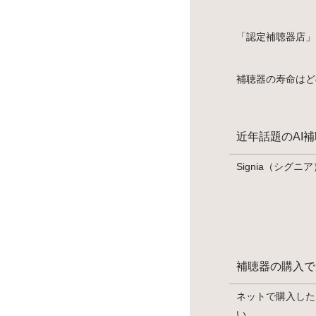
「認定補聴器店」
補聴器の寿命はど
近年話題のAI
Signia（シグニ
補聴器の購入で
ネットで購入した
い