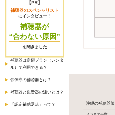
【PR】
補聴器販売店の上手な選び方
補聴器のスペシャリスト
にインタビュー！
デジタル補聴器とアナログ補
補聴器が
聴器
“合わない原因”
補聴器の故障の原因や修理・
を聞きました
買い替えの判断基準
補聴器は定額プラン（レンタ
ル）で利用できる？
骨伝導の補聴器とは？
補聴器と集音器の違いとは？
沖縄の補聴器販
「認定補聴器店」って？
メガネの平増