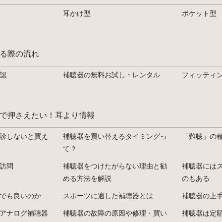
耳かけ型
ポケット型
る際の流れ
認
補聴器の無料お試し・レンタル
フィッティ
で押さえたい！耳より情報
診しないと買え
補聴器を買い替えるタイミングっ
「難聴」の
て？
訪問
補聴器をつけたがらない理由と勧
補聴器には
める方法を解説
のもある
でも良いのか
スポーツに適した補聴器とは
補聴器の上
アナログ補聴器
補聴器の故障の原因や修理・買い
補聴器は定