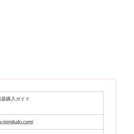
聴器購入ガイド
ぅ
w.mimikafu.com/