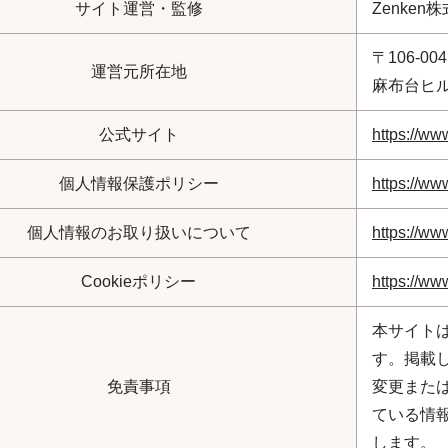
サイト運営・監修
Zenken株
〒106-0
運営元所在地
麻布台ヒル
公式サイト
https://ww
個人情報保護ポリシー
https://ww
個人情報のお取り扱いについて
https://ww
Cookieポリシー
https://ww
本サイトは
す。掲載
免責事項
変更また
ている情
します。