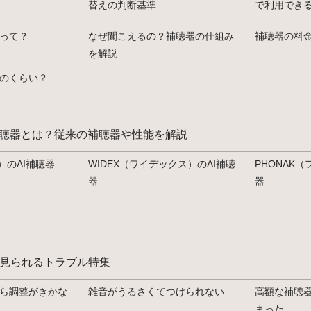
替えの判断基準
で利用でき
って？
なぜ聞こえるの？補聴器の仕組み
補聴器の料
を解説
のくらい？
補聴器とは？従来の補聴器や性能を解説
ア）のAI補聴器
WIDEX（ワイデックス）のAI補聴
PHONAK
器
器
見られるトラブル特集
ら調整がきかな
雑音がうるさくてつけられない
高額な補聴
まった