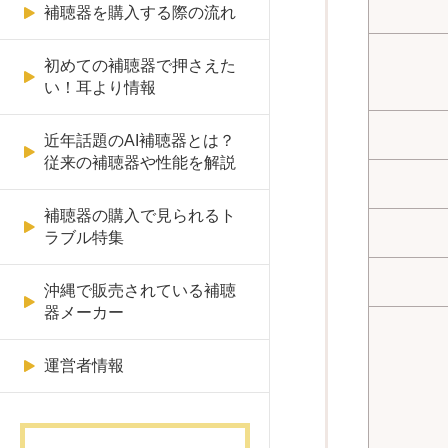
補聴器が合わずに頭痛がする
補聴器を購入する際の流れ
Starkey（スターキー）
聴器のぴあ
石垣市の補聴器販売店リスト
補聴器の自宅出張訪問
Oticon（オーティコン）のAI
補聴器
初めての補聴器で押さえた
オーティコン
補聴器専門店もりやま
糸満市の補聴器販売店リスト
補聴器をつけたがらない理由
い！耳より情報
と勧める方法を解説
NJH
眼鏡市場
近年話題のAI補聴器とは？
補聴器にはスマホと連携可能
従来の補聴器や性能を解説
メガネ1番
なものもある
補聴器の購入で見られるト
メガネスーパー
補聴器をなくした際に取るべ
ラブル特集
き行動
メガネのプリンス
沖縄で販売されている補聴
補聴器は片耳だけでも良いの
器メーカー
琉球補聴器
か
和真メガネ
運営者情報
スポーツに適した補聴器とは
補聴器の上手な選び方