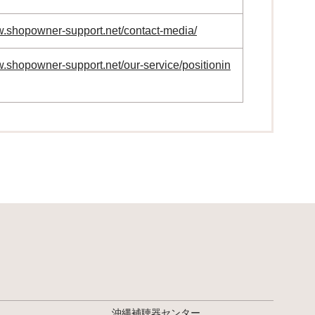
w.shopowner-support.net/contact-media/
w.shopowner-support.net/our-service/positionin
沖縄補聴器センター