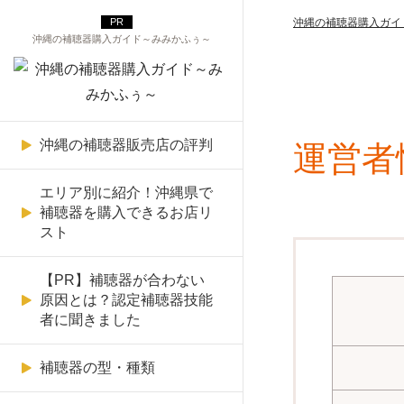
沖縄の補聴器購入ガイ
沖縄の補聴器購入ガイド～みみかふぅ～
沖縄の補聴器販売店の評判
運営者
メガネの平増
那覇市の補聴器販売店リスト
耳穴型
聞こえにくさを確認
補聴器は病院へ受診しないと
Signia（シグニア）のAI補聴
ネットで購入したら調整がき
Signia（シグニア）
買えない？
器
かない
エリア別に紹介！沖縄県で
メガネの愛
宜野湾市の補聴器販売店リス
耳かけ型
補聴器の無料お試し・レンタ
WIDEX（ワイデックス）
補聴器を購入できるお店リ
ト
ル
補聴器を買い替えるタイミン
WIDEX（ワイデックス）のA
雑音がうるさくてつけられな
スト
東江メガネ
ポケット型
GNリサウンド
グって？
I補聴器
い
沖縄市の補聴器販売店リスト
フィッティング
【PR】補聴器が合わない
沖縄補聴器センター
リオネット
「難聴」の種類と補聴器の選
PHONAK（フォナック）のA
高額な補聴器を購入させられ
原因とは？認定補聴器技能
名護市の補聴器販売店リスト
メンテナンス
者に聞きました
び方
I補聴器
てしまった
OPTIQUE PARIS MIKI（パリ
PHONAK（フォナック）
ミキ）
宮古島市の補聴器販売店リス
高齢者に多い難聴の原因と補
Starkey（スターキー）のAI
補聴器を使っても聞こえない
補聴器の型・種類
パナソニック
ト
聴器の選び方
補聴器
きこえのトータルサポート補