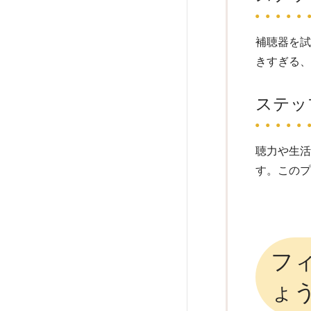
補聴器を
きすぎる
ステッ
聴力や生
す。この
フ
ょ