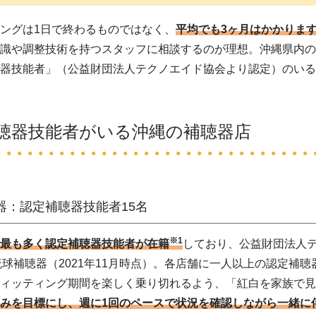
ングは1日で終わるものではなく、
平均でも3ヶ月はかかりま
知識や調整技術を持つスタッフに相談するのが理想。沖縄県内
聴器技能者」（公益財団法人テクノエイド協会より認定）のい
聴器技能者がいる沖縄の補聴器店
器：認定補聴器技能者15名
※1
で最も多く認定補聴器技能者が在籍
しており、公益財団法人
琉球補聴器（2021年11月時点）。各店舗に一人以上の認定補
フィッティング期間を楽しく乗り切れるよう、「紅白を家族で
みを目標にし、週に1回のペースで状況を確認しながら一緒に