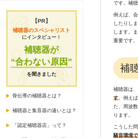
です。補
補聴器販売店の上手な選び方
例えば、
【PR】
したりし
デジタル補聴器とアナログ補
補聴器のスペシャリスト
します。
聴器
にインタビュー！
重要です
補聴器が
補聴器の故障の原因や修理・
買い替えの判断基準
“合わない原因”
補
補聴器は定額プラン（レンタ
を聞きました
ル）で利用できる？
補聴器は
骨伝導の補聴器とは？
す
。例え
た、周波
補聴器と集音器の違いとは？
ります。
「認定補聴器店」って？
こうした
騒音環境