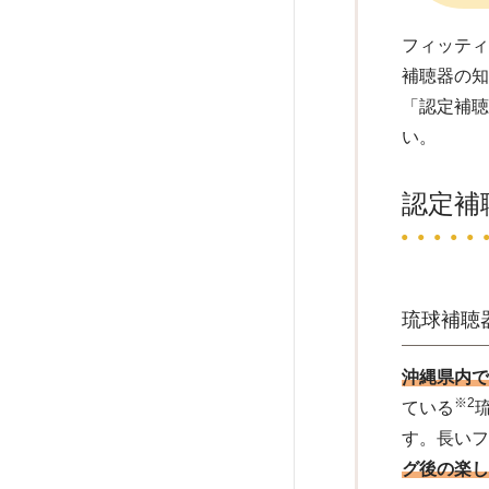
フィッティ
補聴器の
「認定補
い。
認定補
琉球補聴
沖縄県内
※2
ている
す。長い
グ後の楽し