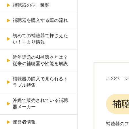
補聴器が合わずに頭痛がする
補聴器の型・種類
Starkey（スターキー）
聴器のぴあ
石垣市の補聴器販売店リスト
補聴器の自宅出張訪問
Oticon（オーティコン）のAI
補聴器
オーティコン
補聴器を購入する際の流れ
補聴器専門店もりやま
糸満市の補聴器販売店リスト
補聴器をつけたがらない理由
と勧める方法を解説
NJH
眼鏡市場
初めての補聴器で押さえた
い！耳より情報
補聴器にはスマホと連携可能
メガネ1番
なものもある
近年話題のAI補聴器とは？
メガネスーパー
従来の補聴器や性能を解説
補聴器をなくした際に取るべ
き行動
メガネのプリンス
このペー
補聴器の購入で見られるト
ラブル特集
補聴器は片耳だけでも良いの
琉球補聴器
か
沖縄で販売されている補聴
補
和真メガネ
器メーカー
スポーツに適した補聴器とは
運営者情報
補聴器の
補聴器の上手な選び方