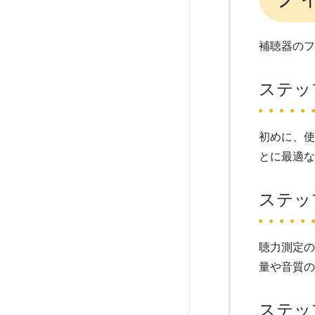
補聴器の
ステッ
初めに、
とに最適
ステッ
聴力測定
量や音質
ステッ