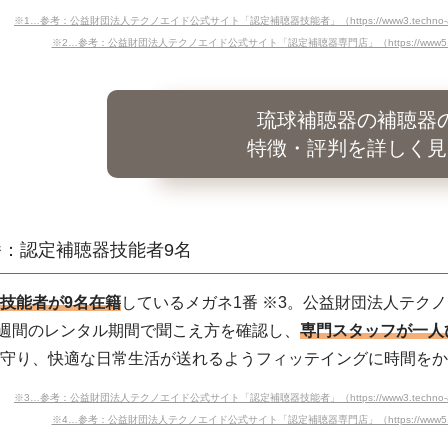
※1…参考：公益財団法人テクノエイド公式サイト「認定補聴器技能者」（https://www3.techno-aids.or.jp/g
※2…参考：公益財団法人テクノエイド公式サイト「認定補聴器専門店」（https://www5.techno-aids
琉球補聴器の補聴器
特徴・評判を詳しく見
番：認定補聴器技能者9名
技能者が9名在籍
しているメガネ1番 ※3。公益財団法人テク
1週間のレンタル期間で聞こえ方を確認し、
専門スタッフが一人
を守り、快適な日常生活が送れるようフィッテイングに時間を
※3…参考：公益財団法人テクノエイド公式サイト「認定補聴器技能者」（https://www3.techno-aids.or.jp/g
※4…参考：公益財団法人テクノエイド公式サイト「認定補聴器専門店」（https://www5.techno-aids