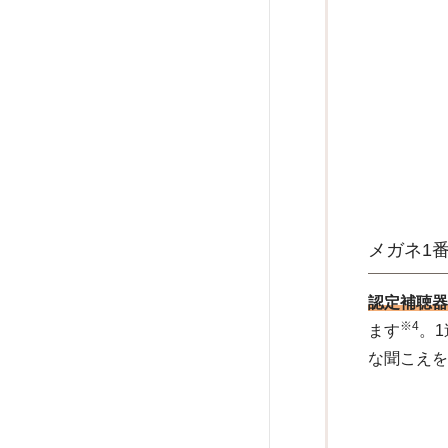
メガネ1
認定補聴器
※4
ます
。
な聞こえ